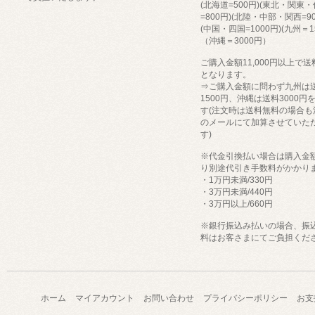
(北海道=500円)(東北・関東
=800円)(北陸・中部・関西=90
(中国・四国=1000円)(九州＝1
（沖縄＝3000円）
ご購入金額11,000円以上で
となります。
⇒ご購入金額に問わず九州は
1500円、沖縄は送料3000円
す(注文時は送料無料の場合も
のメールにて加算させていた
す)
※代金引換払い場合は購入金
り別途代引き手数料がかかり
・1万円未満/330円
・3万円未満/440円
・3万円以上/660円
※銀行振込み払いの場合、振
料はお客さまにてご負担くだ
ホーム
マイアカウント
お問い合わせ
プライバシーポリシー
お支