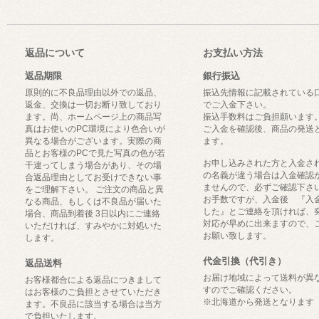
返品について
お支払い方法
返品期限
銀行振込
原則的に不良品理由以外での返品、
振込先情報に記載されている
返金、交換は一切お断り致しており
でご入金下さい。
ます。尚、ホームページ上の商品写
振込手数料はご負担願います
真はお使いのPC環境により色合いが
ご入金を確認後、商品の発送
異なる場合がございます。実際の商
ます。
品とお客様のPCで見た写真の色が若
お申し込みされた方と入金さ
干違ってしまう場合があり、その場
の名義が違う場合は入金確認
合返品理由としてお受けできない事
ませんので、必ずご確認下さ
をご理解下さい。 ご注文の商品と異
お手数ですが、入金後 『入
なる商品、もしくは不良品が届いた
した』とご連絡を頂ければ、
場合、商品到着後 3日以内にご連絡
対応が早めに出来ますので、
いただければ、すみやかに対処いた
お願い致します。
します。
代金引換（代引き）
返品送料
お届け地域によって送料が異
お客様都合による返品につきまして
すのでご確認ください。
はお客様のご負担とさせていただき
※北海道から発送となります
ます。不良品に該当する場合は当方
で負担いたします。