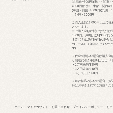
(北海道=500円)(東北・関東
=800円)(北陸・中部・関西=90
(中国・四国=1000円)(九州＝1
（沖縄＝3000円）
ご購入金額11,000円以上で
となります。
⇒ご購入金額に問わず九州は
1500円、沖縄は送料3000円
す(注文時は送料無料の場合も
のメールにて加算させていた
す)
※代金引換払い場合は購入金
り別途代引き手数料がかかり
・1万円未満/330円
・3万円未満/440円
・3万円以上/660円
※銀行振込み払いの場合、振
料はお客さまにてご負担くだ
ホーム
マイアカウント
お問い合わせ
プライバシーポリシー
お支