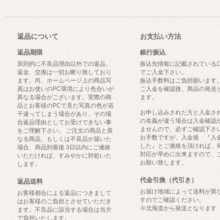
返品について
お支払い方法
返品期限
銀行振込
原則的に不良品理由以外での返品、
振込先情報に記載されている
返金、交換は一切お断り致しており
でご入金下さい。
ます。尚、ホームページ上の商品写
振込手数料はご負担願います
真はお使いのPC環境により色合いが
ご入金を確認後、商品の発送
異なる場合がございます。実際の商
ます。
品とお客様のPCで見た写真の色が若
お申し込みされた方と入金さ
干違ってしまう場合があり、その場
の名義が違う場合は入金確認
合返品理由としてお受けできない事
ませんので、必ずご確認下さ
をご理解下さい。 ご注文の商品と異
お手数ですが、入金後 『入
なる商品、もしくは不良品が届いた
した』とご連絡を頂ければ、
場合、商品到着後 3日以内にご連絡
対応が早めに出来ますので、
いただければ、すみやかに対処いた
お願い致します。
します。
代金引換（代引き）
返品送料
お届け地域によって送料が異
お客様都合による返品につきまして
すのでご確認ください。
はお客様のご負担とさせていただき
※北海道から発送となります
ます。不良品に該当する場合は当方
で負担いたします。