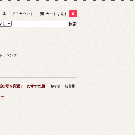
マイアカウント
カートを見る
0
ランプ
 並び順を変更 ]
-
おすすめ順
-
価格順
-
新着順
ます