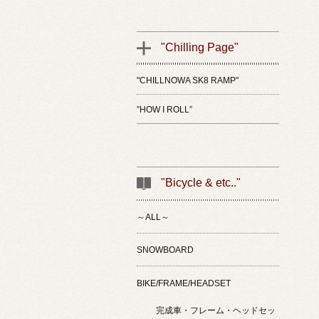
"Chilling Page"
"CHILLNOWA SK8 RAMP"
”HOW I ROLL”
"Bicycle & etc.."
～ALL～
SNOWBOARD
BIKE/FRAME/HEADSET
完成車・フレーム・ヘッドセッ