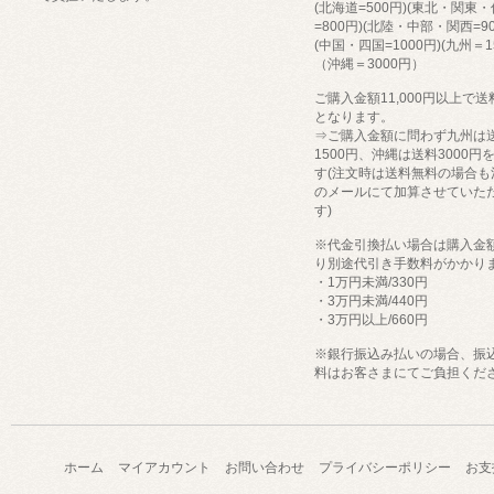
(北海道=500円)(東北・関東
=800円)(北陸・中部・関西=90
(中国・四国=1000円)(九州＝1
（沖縄＝3000円）
ご購入金額11,000円以上で
となります。
⇒ご購入金額に問わず九州は
1500円、沖縄は送料3000円
す(注文時は送料無料の場合も
のメールにて加算させていた
す)
※代金引換払い場合は購入金
り別途代引き手数料がかかり
・1万円未満/330円
・3万円未満/440円
・3万円以上/660円
※銀行振込み払いの場合、振
料はお客さまにてご負担くだ
ホーム
マイアカウント
お問い合わせ
プライバシーポリシー
お支