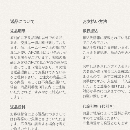
返品について
お支払い方法
返品期限
銀行振込
原則的に不良品理由以外での返品、
振込先情報に記載されている
返金、交換は一切お断り致しており
でご入金下さい。
ます。尚、ホームページ上の商品写
振込手数料はご負担願います
真はお使いのPC環境により色合いが
ご入金を確認後、商品の発送
異なる場合がございます。実際の商
ます。
品とお客様のPCで見た写真の色が若
お申し込みされた方と入金さ
干違ってしまう場合があり、その場
の名義が違う場合は入金確認
合返品理由としてお受けできない事
ませんので、必ずご確認下さ
をご理解下さい。 ご注文の商品と異
お手数ですが、入金後 『入
なる商品、もしくは不良品が届いた
した』とご連絡を頂ければ、
場合、商品到着後 3日以内にご連絡
対応が早めに出来ますので、
いただければ、すみやかに対処いた
お願い致します。
します。
代金引換（代引き）
返品送料
お届け地域によって送料が異
お客様都合による返品につきまして
すのでご確認ください。
はお客様のご負担とさせていただき
※北海道から発送となります
ます。不良品に該当する場合は当方
で負担いたします。