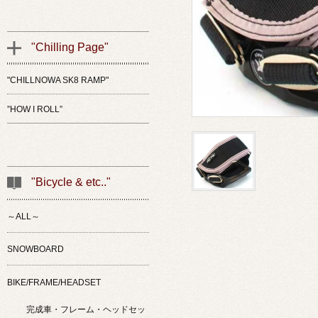
"Chilling Page"
"CHILLNOWA SK8 RAMP"
”HOW I ROLL”
"Bicycle & etc.."
～ALL～
SNOWBOARD
BIKE/FRAME/HEADSET
完成車・フレーム・ヘッドセッ