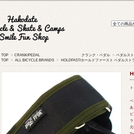
TOP
>
CRANK/PEDAL クランク・ペダル
>
ペダルスト
TOP
>
ALL BICYCLE BRANDS
>
HOLDFAST/ホールドファースト ペダルスト
H
ト
ペ
あ
ピ
ラ
元
S