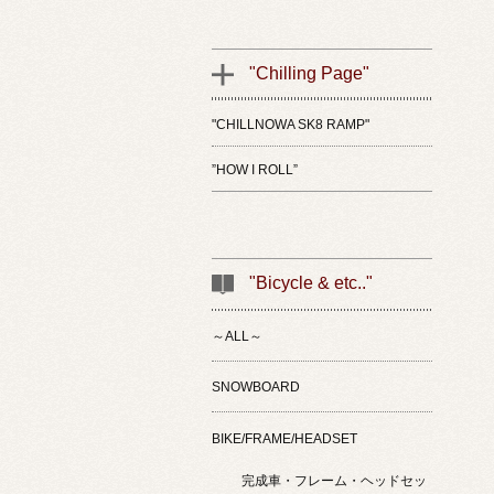
"Chilling Page"
"CHILLNOWA SK8 RAMP"
”HOW I ROLL”
"Bicycle & etc.."
～ALL～
SNOWBOARD
BIKE/FRAME/HEADSET
完成車・フレーム・ヘッドセッ