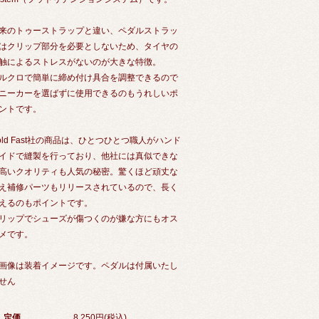
来のトゥーストラップと違い、ペダルストラッ
はクリップ部分を必要としないため、タイヤの
触によるストレスがないのが大きな特徴。
ルクロで簡単に締め付け具合を調整できるので
ニーカーを選ばずに使用できるのもうれしいポ
ントです。
old Fast社の商品は、ひとつひとつ職人がハンド
イドで縫製を行っており、他社には真似できな
高いクオリティも人気の秘密。驚くほど頑丈な
え補修パーツもリリースされているので、長く
えるのもポイントです。
リップでシューズが傷つくのが嫌な方にもオス
メです。
画像は装着イメージです。ペダルは付属いたし
せん
定価
8,250円(税込)