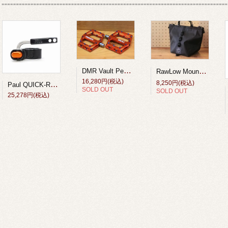
DMR Vault Pedal 9/16 Orange
RawLow Mountain Works （ロウロウ マウンテンワークス）/タビチビトート X-Pac VX21【tabitibi tote X-Pac VX21】Black
16,280円(税込)
8,250円(税込)
Paul QUICK-RELEASE SEAT COLLOR Black/Orange
SOLD OUT
SOLD OUT
25,278円(税込)