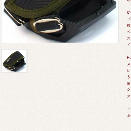
従
プ
接
ベ
ス
イ
H
メ
い
う
使
ク
ス
※
ま