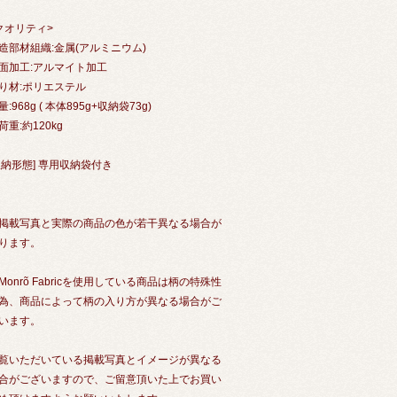
クオリティ>
造部材組織:金属(アルミニウム)
面加工:アルマイト加工
り材:ポリエステル
量:968g ( 本体895g+収納袋73g)
荷重:約120kg
収納形態] 専用収納袋付き
掲載写真と実際の商品の色が若干異なる場合が
ります。
Monrõ Fabricを使用している商品は柄の特殊性
為、商品によって柄の入り方が異なる場合がご
います。
覧いただいている掲載写真とイメージが異なる
合がございますので、ご留意頂いた上でお買い