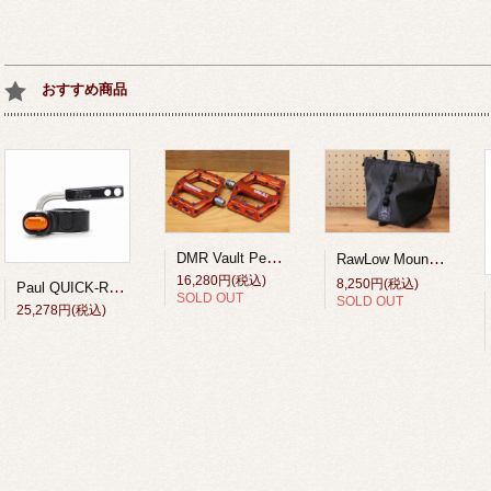
おすすめ商品
DMR Vault Pedal 9/16 Orange
RawLow Mountain Works （ロウロウ マウンテンワークス）/タビチビトート X-Pac VX21【tabitibi tote X-Pac VX21】Black
16,280円(税込)
8,250円(税込)
Paul QUICK-RELEASE SEAT COLLOR Black/Orange
SOLD OUT
SOLD OUT
25,278円(税込)