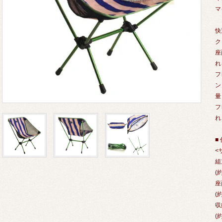
マ
快
ク
座
れ
フ
ン
量
フ
れ
■
<
組
(
座
(
収
(