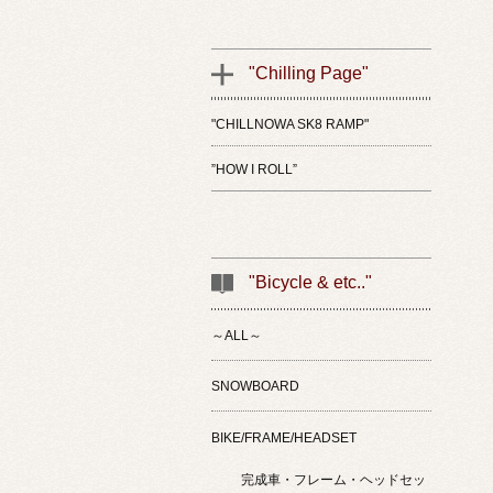
"Chilling Page"
"CHILLNOWA SK8 RAMP"
”HOW I ROLL”
"Bicycle & etc.."
～ALL～
SNOWBOARD
BIKE/FRAME/HEADSET
完成車・フレーム・ヘッドセッ