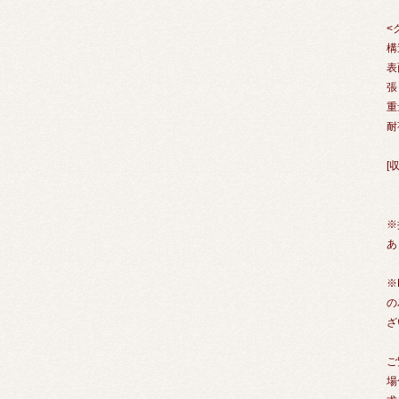
<
構
表
張
重
耐
[
※
あ
※
の
ざ
ご
場