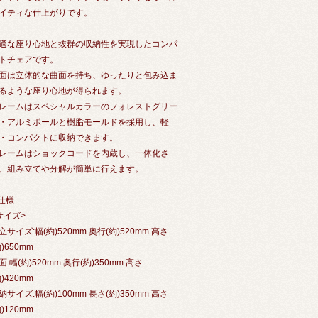
イティな仕上がりです。
適な座り心地と抜群の収納性を実現したコンパ
トチェアです。
面は立体的な曲面を持ち、ゆったりと包み込ま
るような座り心地が得られます。
レームはスペシャルカラーのフォレストグリー
・アルミポールと樹脂モールドを採用し、軽
・コンパクトに収納できます。
レームはショックコードを内蔵し、一体化さ
、組み立てや分解が簡単に行えます。
 仕様
サイズ>
立サイズ:幅(約)520mm 奥行(約)520mm 高さ
約)650mm
面:幅(約)520mm 奥行(約)350mm 高さ
約)420mm
納サイズ:幅(約)100mm 長さ(約)350mm 高さ
約)120mm