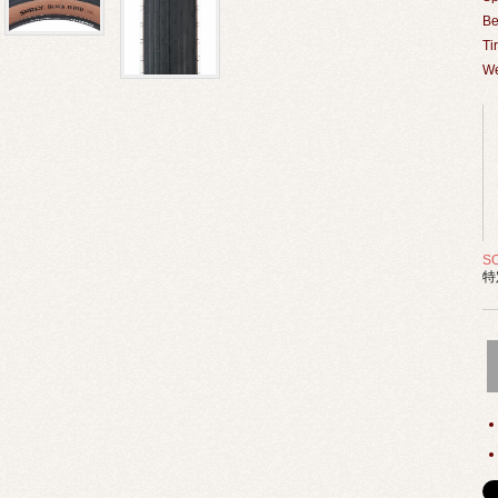
Be
Ti
We
S
特