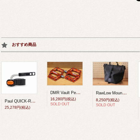
おすすめ商品
DMR Vault Pedal 9/16 Orange
RawLow Mountain Works （ロウロウ マウンテンワークス）/タビチビトート X-Pac VX21【tabitibi tote X-Pac VX21】Black
16,280円(税込)
8,250円(税込)
Paul QUICK-RELEASE SEAT COLLOR Black/Orange
SOLD OUT
SOLD OUT
25,278円(税込)