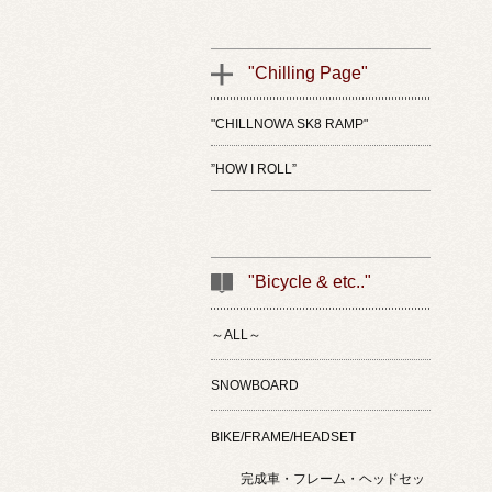
"Chilling Page"
"CHILLNOWA SK8 RAMP"
”HOW I ROLL”
"Bicycle & etc.."
～ALL～
SNOWBOARD
BIKE/FRAME/HEADSET
完成車・フレーム・ヘッドセッ