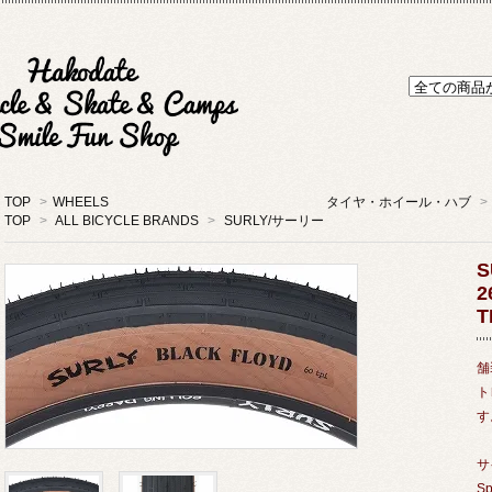
TOP
>
WHEELS タイヤ・ホイール・ハブ
>
TOP
>
ALL BICYCLE BRANDS
>
SURLY/サーリー
S
2
T
舗
ト
す
サイ
Sp